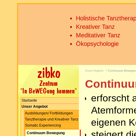
Holistische Tanztherap
Kreativer Tanz
Meditativer Tanz
Ökopsychologie
Unser Angebot
>
Continuum Bewegu
Continu
erforscht
Startseite
Unser Angebot
Atemform
Ausbildungen/ Fortbildungen
eigenen K
Tanztherapie und Kreativer Tanz
Somatic Experiencing
steigert 
Continuum Bewegung