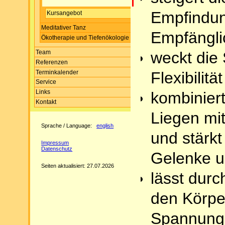
Empfindun
Kursangebot
Meditativer Tanz
Empfängli
Ökotherapie und Tiefenökologie
weckt die 
Team
Referenzen
Terminkalender
Flexibilitä
Service
Links
kombinier
Kontakt
Liegen mi
Sprache / Language:
english
und stärk
Impressum
Datenschutz
Gelenke 
Seiten aktualisiert: 27.07.2026
lässt dur
den Körpe
Spannung